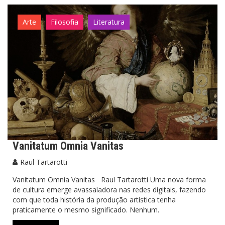
Arte
Filosofia
Literatura
Vanitatum Omnia Vanitas
Raul Tartarotti
Vanitatum Omnia Vanitas Raul Tartarotti Uma nova forma
de cultura emerge avassaladora nas redes digitais, fazendo
com que toda história da produção artística tenha
praticamente o mesmo significado. Nenhum.