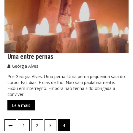
Uma entre pernas
Geórgia Alves
Por Geórgia Alves. Uma perna. Uma perna pequenina saía do
corpo. Faz dias. E dias de frio. Não saiu paulatinamente.
Fixou em interregno. Embora não tenha sido obrigada a
conviver
Leia mais
Navegação
1
2
3
4