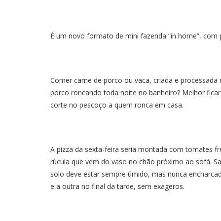
É um novo formato de mini fazenda “in home”, com pl
Comer carne de porco ou vaca, criada e processada d
porco roncando toda noite no banheiro? Melhor fica
corte no pescoço a quem ronca em casa.
A pizza da sexta-feira seria montada com tomates f
rúcula que vem do vaso no chão próximo ao sofá. S
solo deve estar sempre úmido, mas nunca encharcado
e a outra no final da tarde, sem exageros.