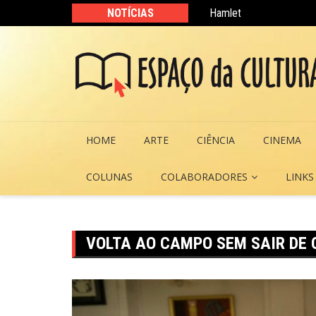
Hamlet
Ir
NOTÍCIAS
Dar Vida aos outros!
para
o
conteúdo
HOME
ARTE
CIÊNCIA
CINEMA
COLUNAS
COLABORADORES
LINKS
VOLTA AO CAMPO SEM SAIR DE 