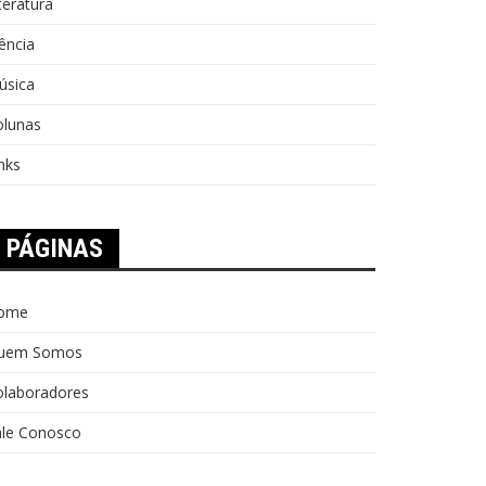
teratura
ência
úsica
olunas
nks
PÁGINAS
ome
uem Somos
olaboradores
ale Conosco