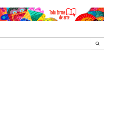
esquisar
r: