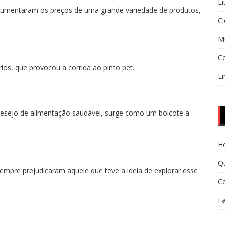
Li
aumentaram os preços de uma grande variedade de produtos,
Ci
M
C
ios, que provocou a corrida ao pinto pet.
Li
desejo de alimentação saudável, surge como um boicote a
H
Q
sempre prejudicaram aquele que teve a ideia de explorar esse
C
F