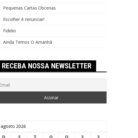
Pequenas Cartas Obcenas
Escolher é renunciar!
Fidelio
Ainda Temos O Amanhã
RECEBA NOSSA NEWSLETTER
agosto 2026
D
S
T
Q
Q
S
S