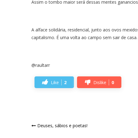
Assim o tombo maior será dessas mentes ganancios
A alface solidária, residencial, junto aos ovos mexi
capitalismo. É uma volta ao campo sem sair de casa.
@raultarr
Like
2
Dislike
0
Navegação
Deuses, sábios e poetas!
de